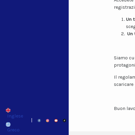
registrazi
Un t
sceg
Un 
Siamo cur
protagonis
Il regola
scaricare
Buon lavo
Inglese
|
Greco