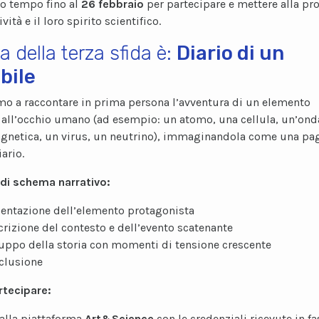
no tempo fino al
26 febbraio
per partecipare e mettere alla pro
ività e il loro spirito scientifico.
a della terza sfida è:
Diario di un
ibile
amo a raccontare in prima persona l’avventura di un elemento
e all’occhio umano (ad esempio: un atomo, una cellula, un’ond
gnetica, un virus, un neutrino), immaginandola come una pa
ario.
di schema narrativo:
entazione dell’elemento protagonista
rizione del contesto e dell’evento scatenante
uppo della storia con momenti di tensione crescente
clusione
tecipare:
alla piattaforma
Art&Science
con le credenziali ricevute in fa