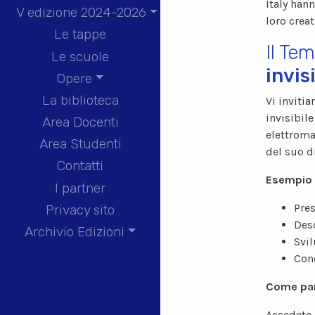
Italy han
V edizione 2024-2026
loro creat
Le tappe
Il Tem
Le scuole
invis
Opere
La biblioteca
Vi inviti
invisibil
Area Docenti
elettroma
Area Studenti
del suo di
Contatti
Esempio 
I partner
Pres
Privacy sito
Desc
Archivio Edizioni
Svil
Con
Come par
Accedete 