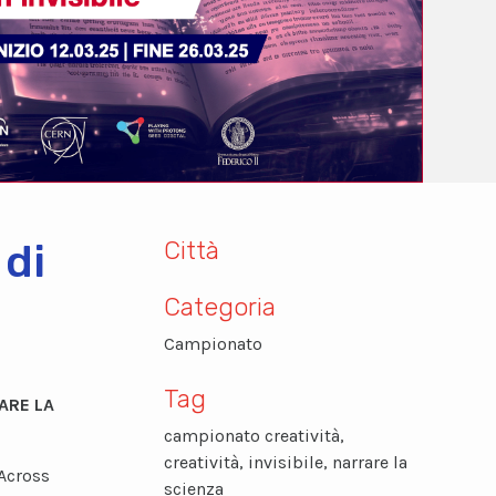
Città
 di
Categoria
Campionato
Tag
ARE LA
campionato creatività,
creatività, invisibile, narrare la
 Across
scienza