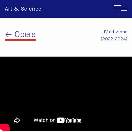
Art & Science
IV edizione
← Opere
(2022-2024)
Inglese
Greco