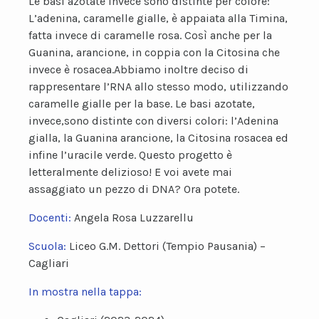
Le basi azotate invece sono distinte per colore:
L’adenina, caramelle gialle, è appaiata alla Timina,
fatta invece di caramelle rosa. Così anche per la
Guanina, arancione, in coppia con la Citosina che
invece è rosacea.Abbiamo inoltre deciso di
rappresentare l’RNA allo stesso modo, utilizzando
caramelle gialle per la base. Le basi azotate,
invece,sono distinte con diversi colori: l’Adenina
gialla, la Guanina arancione, la Citosina rosacea ed
infine l’uracile verde. Questo progetto è
letteralmente delizioso! E voi avete mai
assaggiato un pezzo di DNA? Ora potete.
Docenti:
Angela Rosa Luzzarellu
Scuola:
Liceo G.M. Dettori (Tempio Pausania) –
Cagliari
In mostra nella tappa: