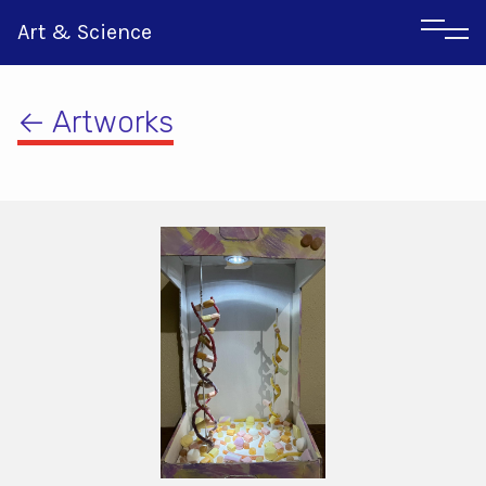
Art & Science
← Artworks
Italian
Greek