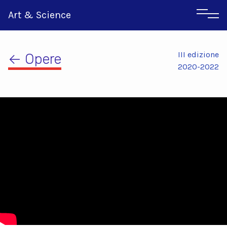
Art & Science
III edizione
← Opere
2020-2022
Inglese
Greco