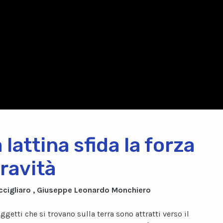
 lattina sfida la forza
gravità
ccigliaro , Giuseppe Leonardo Monchiero
oggetti che si trovano sulla terra sono attratti verso il