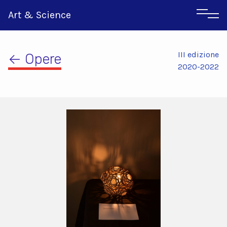
Art & Science
III edizione
← Opere
2020-2022
Inglese
Greco