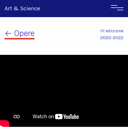
Art & Science
III edizione
← Opere
2020-2022
Inglese
Greco