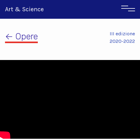
Art & Science
III edizione
← Opere
2020-2022
Inglese
Greco