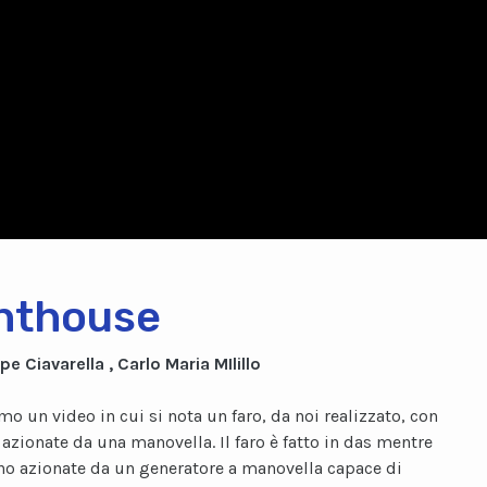
hthouse
pe Ciavarella , Carlo Maria MIlillo
mo un video in cui si nota un faro, da noi realizzato, con
 azionate da una manovella. Il faro è fatto in das mentre
ono azionate da un generatore a manovella capace di