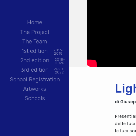
Home
The Project
The Team
1st edition
2016-
2018
2nd edition
2018-
2020
3rd edition
2020-
2022
School Registration
Lig
Artworks
Schools
di Giusep
Presentia
delle luci
le luci s