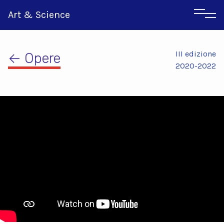
Art & Science
III edizione
← Opere
2020-2022
Inglese
Greco