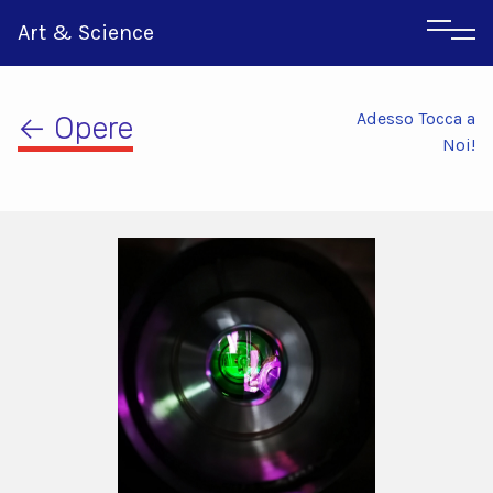
Art & Science
Adesso Tocca a
← Opere
Noi!
Inglese
Greco