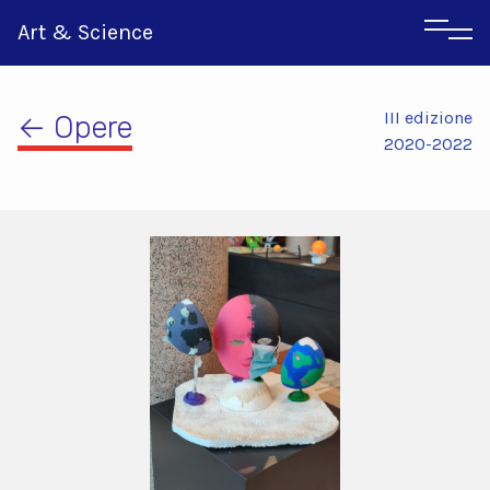
Art & Science
III edizione
← Opere
2020-2022
Inglese
Greco