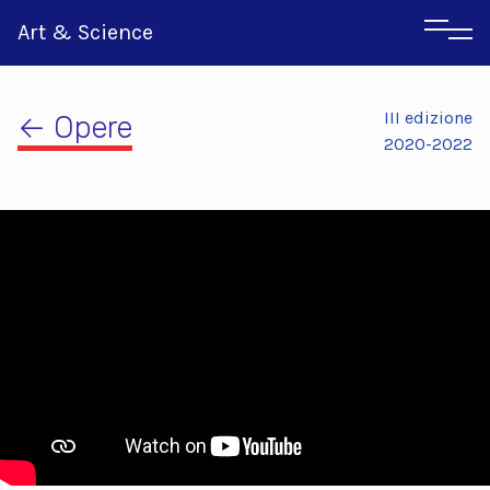
Art & Science
III edizione
← Opere
2020-2022
Inglese
Greco