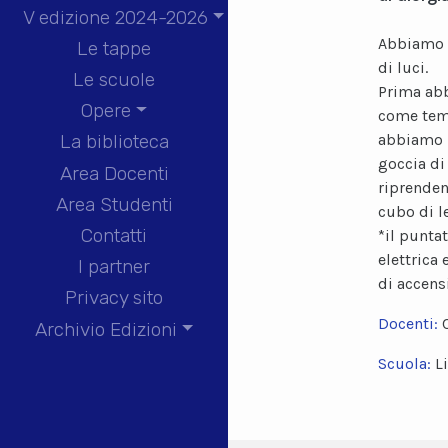
V edizione 2024-2026
Abbiamo d
Le tappe
di luci.
Le scuole
Prima abbi
Opere
come tema
abbiamo n
La biblioteca
goccia di 
Area Docenti
riprenden
Area Studenti
cubo di l
Contatti
*il puntat
elettrica
I partner
di accens
Privacy sito
Docenti:
Archivio Edizioni
Scuola:
L