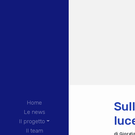
Home
Sul
Le news
luc
Il progetto
Il team
di Giorgi