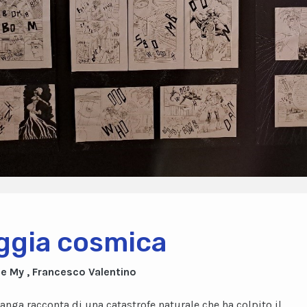
ggia cosmica
le My , Francesco Valentino
nga racconta di una catastrofe naturale che ha colpito il