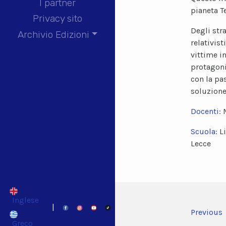
I partner
pianeta Te
Privacy sito
Degli str
Archivio Edizioni
relativis
vittime i
protagoni
con la pa
soluzione
Docenti:
Scuola:
L
Lecce
Inglese
|
Previous
Greco