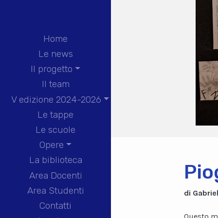
Home
Le news
Il progetto
Il team
V edizione 2024-2026
Le tappe
Le scuole
Opere
La biblioteca
Pio
Area Docenti
Area Studenti
di Gabrie
Contatti
Questo ma