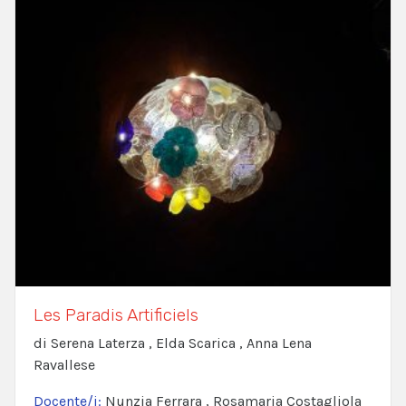
Les Paradis Artificiels
di Serena Laterza , Elda Scarica , Anna Lena
Ravallese
Docente/i:
Nunzia Ferrara , Rosamaria Costagliola