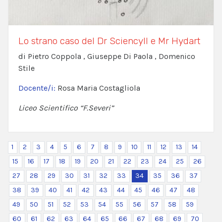
Lo strano caso del Dr Sciencyll e Mr Hydart
di Pietro Coppola , Giuseppe Di Paola , Domenico
Stile
Docente/i:
Rosa Maria Costagliola
Liceo Scientifico “F.Severi”
1
2
3
4
5
6
7
8
9
10
11
12
13
14
15
16
17
18
19
20
21
22
23
24
25
26
27
28
29
30
31
32
33
34
35
36
37
38
39
40
41
42
43
44
45
46
47
48
49
50
51
52
53
54
55
56
57
58
59
60
61
62
63
64
65
66
67
68
69
70