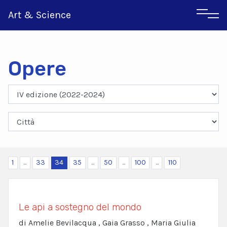
Art & Science
Opere
Inglese
Greco
1
...
33
34
35
...
50
...
100
...
110
Le api a sostegno del mondo
di Amelie Bevilacqua , Gaia Grasso , Maria Giulia