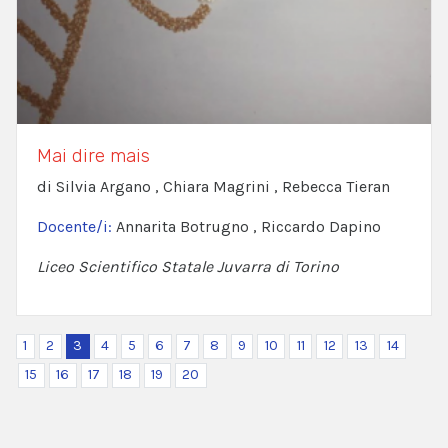
Mai dire mais
di Silvia Argano , Chiara Magrini , Rebecca Tieran
Docente/i:
Annarita Botrugno , Riccardo Dapino
Liceo Scientifico Statale Juvarra di Torino
1
2
3
4
5
6
7
8
9
10
11
12
13
14
15
16
17
18
19
20