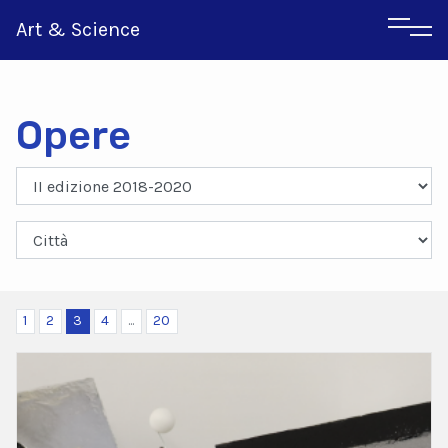
Art & Science
Opere
Inglese
Greco
1
2
3
4
...
20