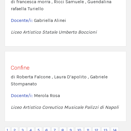
di francesca morra , Ricci Samuele , Guendalina
rafaella Turiello
Docente/i:
Gabriella Alinei
Liceo Artistico Statale Umberto Boccioni
Confine
di Roberta Falcone , Laura D’apolito , Gabriele
Stompanato
Docente/i:
Merola Rosa
Liceo Artistico Coreutico Musicale Palizzi di Napoli
1
2
3
4
5
6
7
8
9
10
11
12
13
14