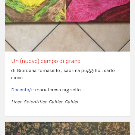
Un (nuovo) campo di grano
di Giordana Tomasello , sabrina puggillo , carlo
cioce
Docente/i:
mariateresa nigriello
Liceo Scientifico Galileo Galilei