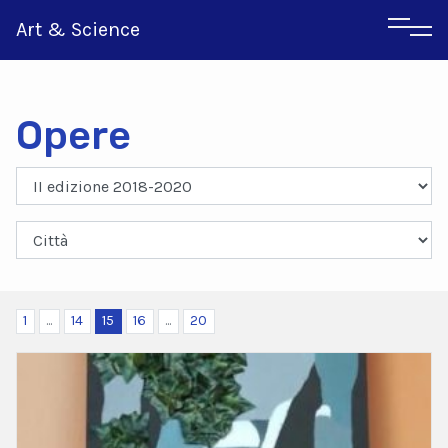
Art & Science
Opere
Inglese
Greco
1
...
14
15
16
...
20