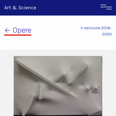
Art & Science
II edizione 2018-
← Opere
2020
Inglese
Greco