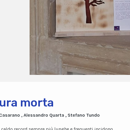
ura morta
 Casarano , Alessandro Quarta , Stefano Tundo
 caldo record sempre più lunghe e frequenti incidono