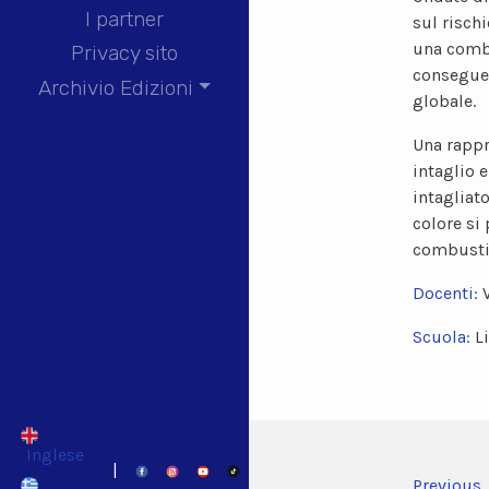
I partner
sul risch
una combi
Privacy sito
consegue
Archivio Edizioni
globale.
Una rappr
intaglio e
intagliato
colore si
combust
Docenti:
Scuola:
L
Inglese
|
Previous