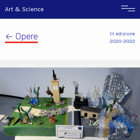
Art & Science
III edizione
← Opere
2020-2022
Inglese
Greco