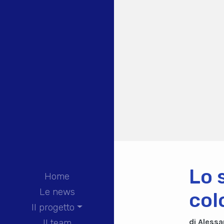
Lo s
Home
Le news
col
Il progetto
di Alessa
Il team