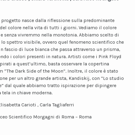
l progetto nasce dalla riflessione sulla predominante
el colore nella vita di tutti i giorni. Vediamo il colore
e senza vivremmo nella monotonia. Abbiamo scelto di
e lo spettro visibile, ovvero quel fenomeno scientifico che
n fascio di luce bianca che passa attraverso un prisma,
ndo i colori presenti in natura. Artisti come i Pink Floyd
spirati a quest’ultimo, basta osservare la copertina
 “The Dark Side of the Moon”. Inoltre, il colore è stato
ione per un altro grande artista, Kandiskij, con “Lo studio
e” dal quale abbiamo tratto ispirazione per dipingere
 tela in chiave moderna.
Elisabetta Carioti , Carla Tagliaferri
iceo Scientifico Morgagni di Roma – Roma