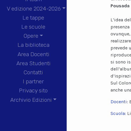
Pousada
V edizione 2024-2026
Le tappe
L’idea de
Le scuole
presenza d
ovunque, 
Opere
realizzar
La biblioteca
prevede u
Area Docenti
riproduce
si sono i
Area Studenti
dell’album
Contatti
d’ispiraz
I partner
Sul Color
anche una
Privacy sito
Archivio Edizioni
Docenti:
Scuola:
L