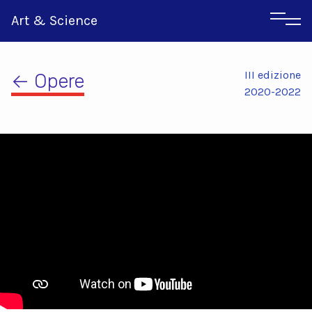
Art & Science
III edizione
← Opere
2020-2022
Inglese
Greco