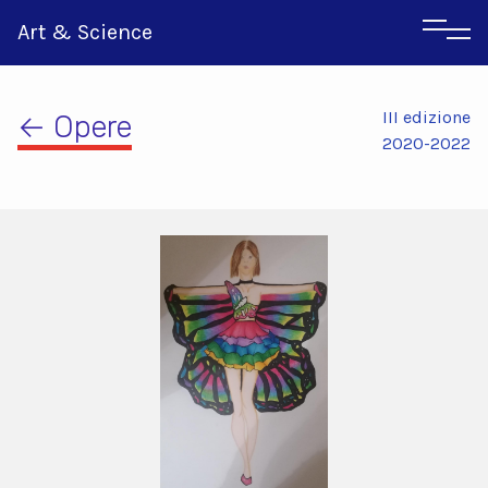
Art & Science
III edizione
← Opere
2020-2022
Inglese
Greco