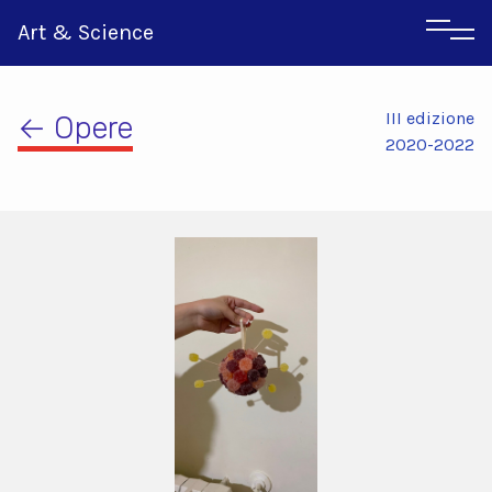
Art & Science
III edizione
← Opere
2020-2022
Inglese
Greco