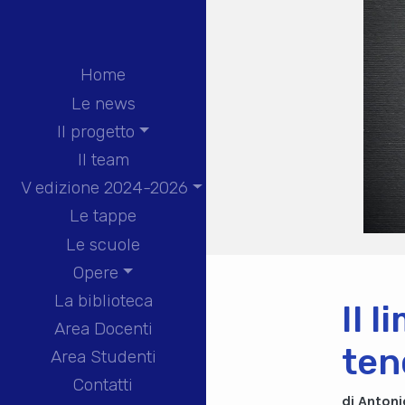
Home
Le news
Il progetto
Il team
V edizione 2024-2026
Le tappe
Le scuole
Opere
La biblioteca
Il 
Area Docenti
tend
Area Studenti
Contatti
di Antoni