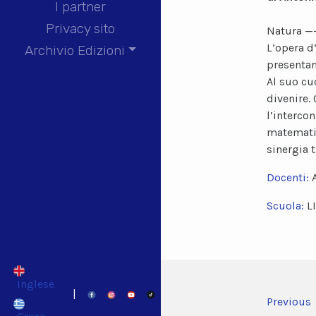
I partner
Privacy sito
Natura 
L’opera d’
Archivio Edizioni
presentan
Al suo cu
divenire.
l’interco
matematica
sinergia t
Docenti:
Scuola:
L
Inglese
|
Previous