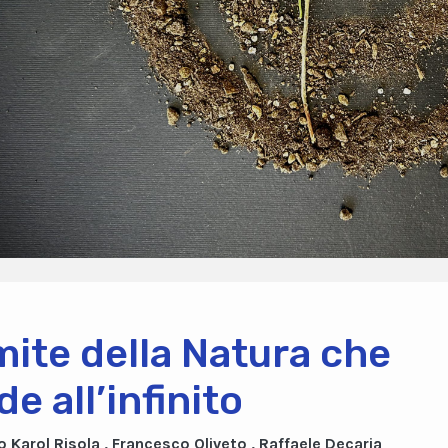
limite della Natura che
e all’infinito
o Karol Risola , Francesco Oliveto , Raffaele Decaria