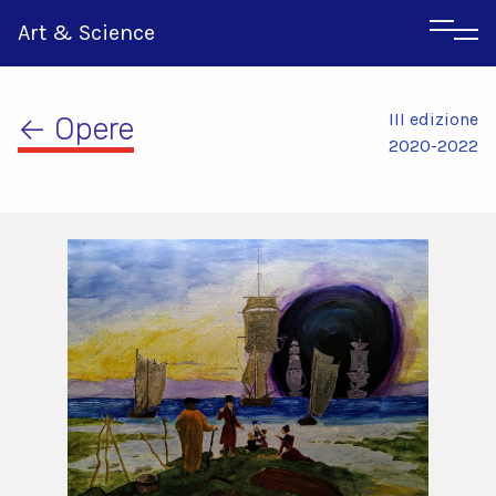
Art & Science
III edizione
← Opere
2020-2022
Inglese
Greco