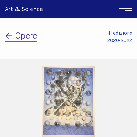
Art & Science
III edizione
← Opere
2020-2022
Inglese
Greco