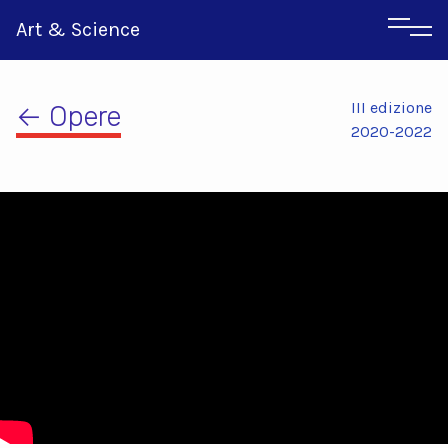
Art & Science
III edizione
← Opere
2020-2022
Inglese
Greco