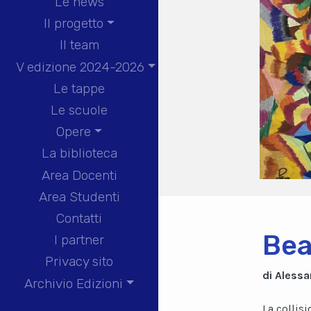
Le news
Il progetto
Il team
V edizione 2024-2026
Le tappe
Le scuole
Opere
La biblioteca
Area Docenti
Area Studenti
Contatti
Bea
I partner
Privacy sito
di Alessa
Archivio Edizioni
La collisi