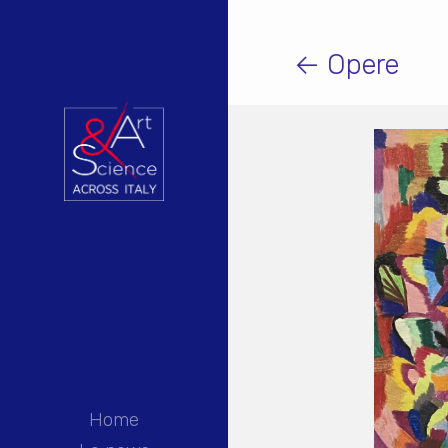
← Opere
Home