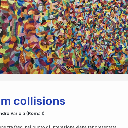
m collisions
ndro Variola (Roma I)
one tra fasci nel punto di interazione viene rappresentata