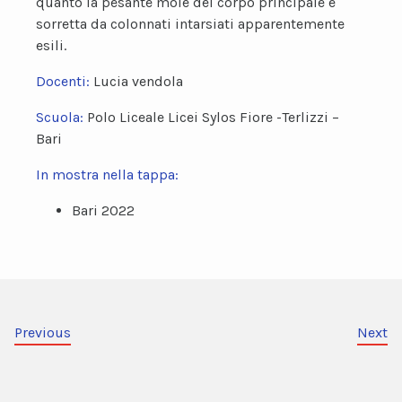
quanto la pesante mole del corpo principale è
sorretta da colonnati intarsiati apparentemente
esili.
Docenti:
Lucia vendola
Scuola:
Polo Liceale Licei Sylos Fiore -Terlizzi –
Bari
In mostra nella tappa:
Bari 2022
Previous
Next