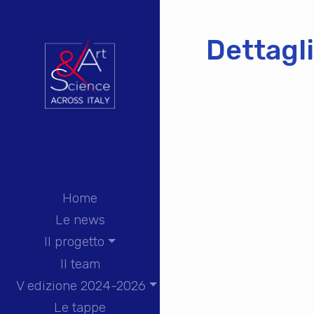
Dettagl
Home
Le news
Il progetto
Il team
V edizione 2024-2026
Le tappe