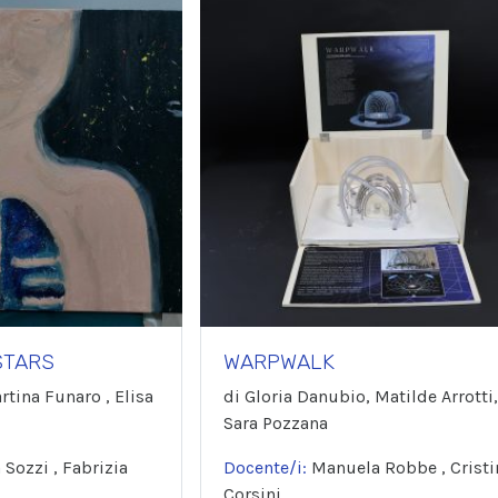
STARS
WARPWALK
rtina Funaro , Elisa
di Gloria Danubio, Matilde Arrotti,
Sara Pozzana
 Sozzi , Fabrizia
Docente/i:
Manuela Robbe , Cristi
Corsini