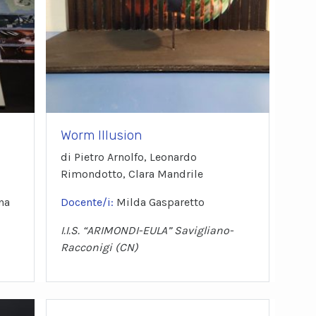
Worm Illusion
di Pietro Arnolfo, Leonardo
Rimondotto, Clara Mandrile
na
Docente/i:
Milda Gasparetto
I.I.S. “ARIMONDI-EULA” Savigliano-
Racconigi (CN)