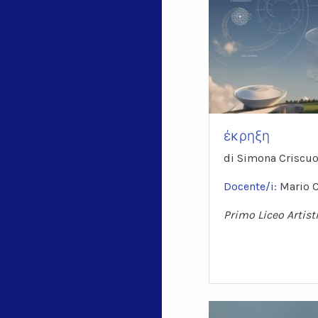
έκρηξη
di Simona Criscuol
Docente/i:
Mario 
Primo Liceo Artist