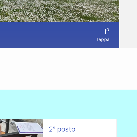
a
1
Tappa
2° posto