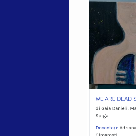
WE ARE DEAD 
di Gaia Danieli, Ma
Spiga
Docente/i:
Adriana
Cimarosti