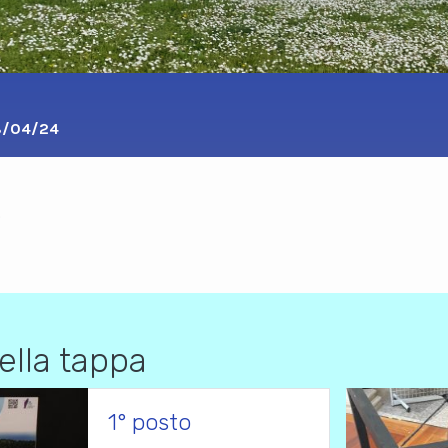
8/04/24
)
della tappa
1° posto