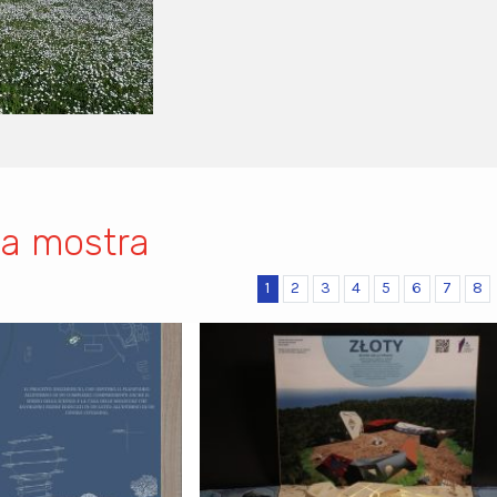
la mostra
1
2
3
4
5
6
7
8