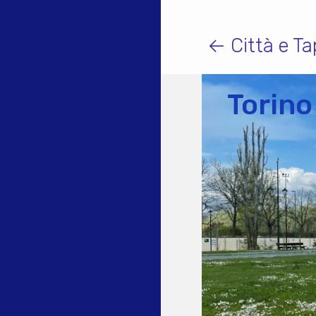
← Città e T
Torino