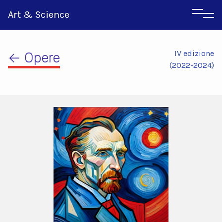
Art & Science
IV edizione
← Opere
(2022-2024)
Inglese
Greco