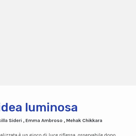
idea luminosa
cilla Sideri , Emma Ambroso , Mehak Chikkara
ealizzata è un gioco di luce riflessa, osservabile dopo