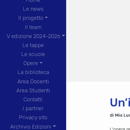
Le news
Il progetto
Il team
V edizione 2024-2026
Le tappe
Le scuole
Opere
La biblioteca
Area Docenti
Area Studenti
Un’
Contatti
I partner
di Mia Lu
Privacy sito
Archivio Edizioni
L’opera r