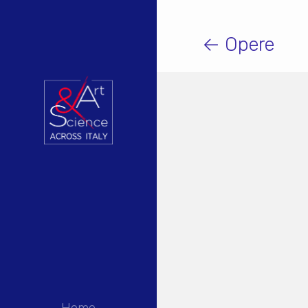
← Opere
Home