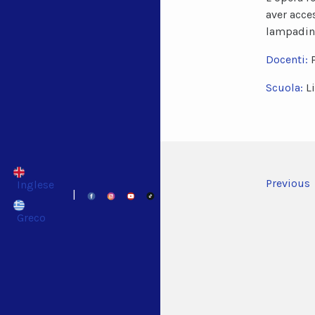
aver acce
lampadin
Docenti:
Scuola:
L
Previous
Inglese
|
Greco