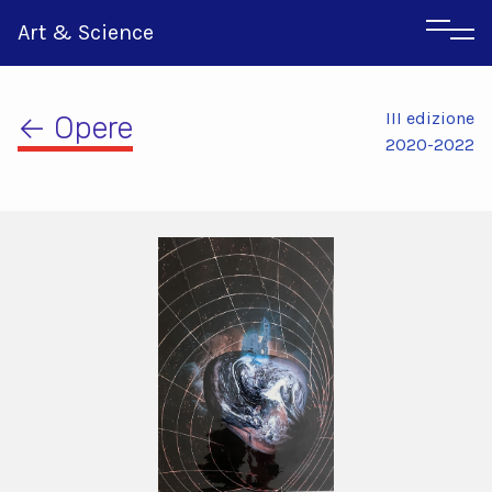
Art & Science
III edizione
← Opere
2020-2022
Inglese
Greco