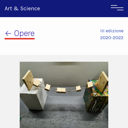
Art & Science
III edizione
← Opere
2020-2022
Inglese
Greco