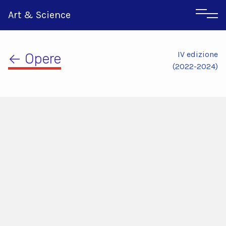
Art & Science
IV edizione
← Opere
(2022-2024)
Inglese
Greco