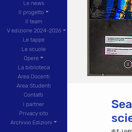
Le news
Il progetto
Il team
V edizione 2024-2026
Le tappe
Le scuole
Opere
La biblioteca
Area Docenti
Area Studenti
Contatti
Sea
I partner
Privacy sito
sci
Archivio Edizioni
di E. Log