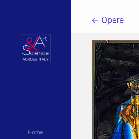
← Opere
Home