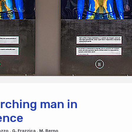
rching man in
ence
ozzo , G. Frazzica , M. Berno