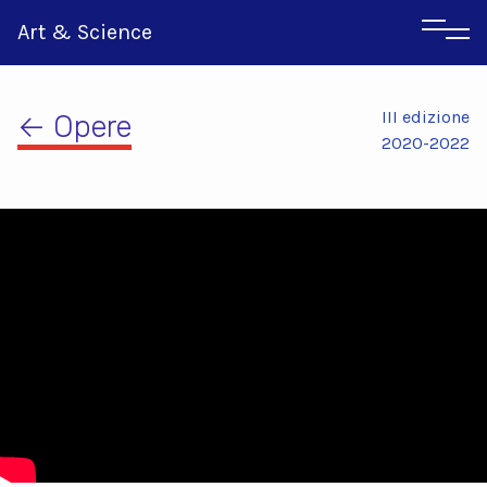
Art & Science
III edizione
← Opere
2020-2022
Inglese
Greco