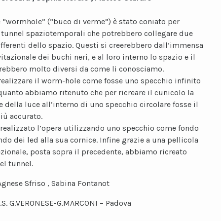
e “wormhole” (“buco di verme”) è stato coniato per
i tunnel spaziotemporali che potrebbero collegare due
ifferenti dello spazio. Questi si creerebbero dall’immensa
itazionale dei buchi neri, e al loro interno lo spazio e il
ebbero molto diversi da come li conosciamo.
 realizzare il worm-hole come fosse uno specchio infinito
 quanto abbiamo ritenuto che per ricreare il cunicolo la
e della luce all’interno di uno specchio circolare fosse il
ù accurato.
ealizzato l’opera utilizzando uno specchio come fondo
do dei led alla sua cornice. Infine grazie a una pellicola
ionale, posta sopra il precedente, abbiamo ricreato
del tunnel.
Agnese Sfriso , Sabina Fontanot
.I.S. G.VERONESE-G.MARCONI – Padova