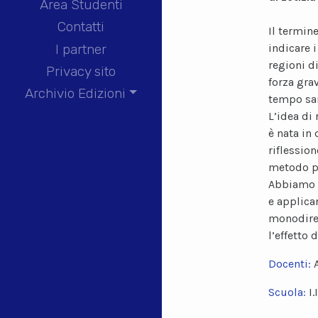
Area Studenti
Contatti
Il termin
I partner
indicare 
regioni d
Privacy sito
forza grav
Archivio Edizioni
tempo sar
L’idea di
è nata in
riflession
metodo pi
Abbiamo r
e applican
monodirez
l’effetto 
Docenti:
Scuola:
I