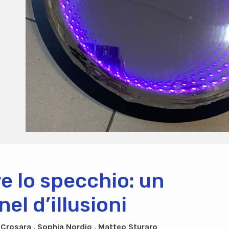
re lo specchio: un
nel d’illusioni
a Crosara , Sophia Nordio , Matteo Sturaro