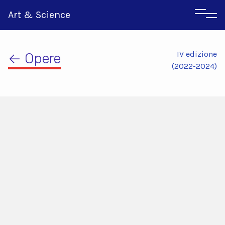
Art & Science
IV edizione
← Opere
(2022-2024)
Inglese
Greco