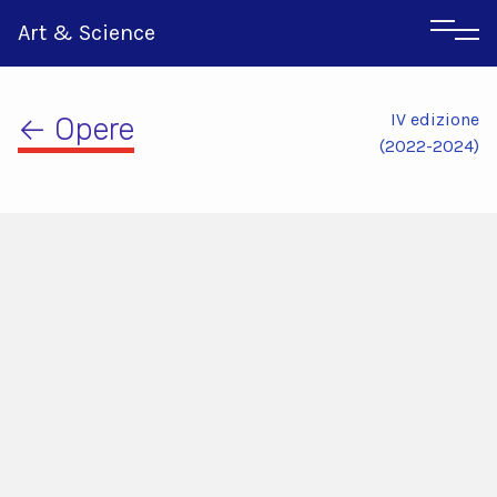
Art & Science
IV edizione
← Opere
(2022-2024)
Inglese
Greco