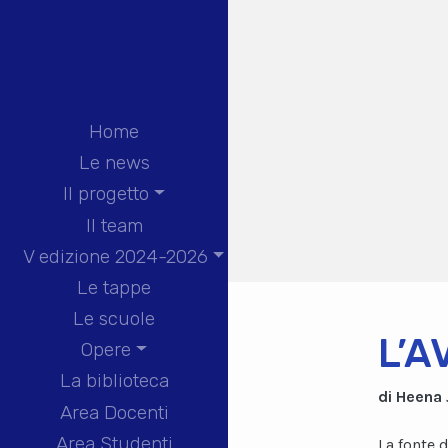
Home
Le news
Il progetto
Il team
V edizione 2024-2026
Le tappe
Le scuole
L’A
Opere
La biblioteca
di Heena 
Area Docenti
Area Studenti
La fonte d