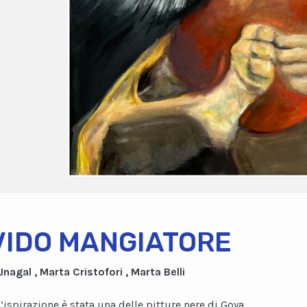
VIDO MANGIATORE
Jnagal , Marta Cristofori , Marta Belli
’ispirazione è stata una delle pitture nere di Goya,