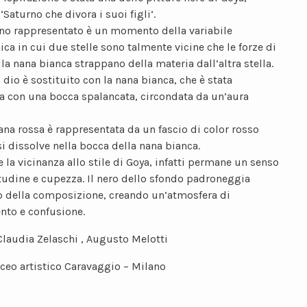
 ‘Saturno che divora i suoi figli’.
no rappresentato è un momento della variabile
ica in cui due stelle sono talmente vicine che le forze di
la nana bianca strappano della materia dall’altra stella.
l dio è sostituito con la nana bianca, che è stata
ta con una bocca spalancata, circondata da un’aura
ana rossa è rappresentata da un fascio di color rosso
si dissolve nella bocca della nana bianca.
 la vicinanza allo stile di Goya, infatti permane un senso
tudine e cupezza. Il nero dello sfondo padroneggia
no della composizione, creando un’atmosfera di
to e confusione.
Claudia Zelaschi , Augusto Melotti
iceo artistico Caravaggio – Milano