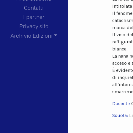
intitolata
Contatti
Il fenome
I partner
cataclism
Privacy sito
marea del
Il viso de
Archivio Edizioni
raffigura
bianca.
La nana n
acceso e 
È evidente
di inquie
all’inter
smarrimen
Docenti:
Scuola:
L