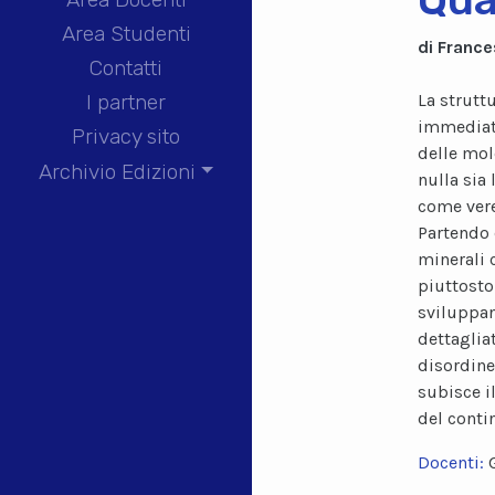
Area Studenti
di France
Contatti
La strutt
I partner
immediati
Privacy sito
delle mol
Archivio Edizioni
nulla sia
come vere
Partendo d
minerali
piuttosto
sviluppan
dettagliat
disordine
subisce i
del conti
Docenti: