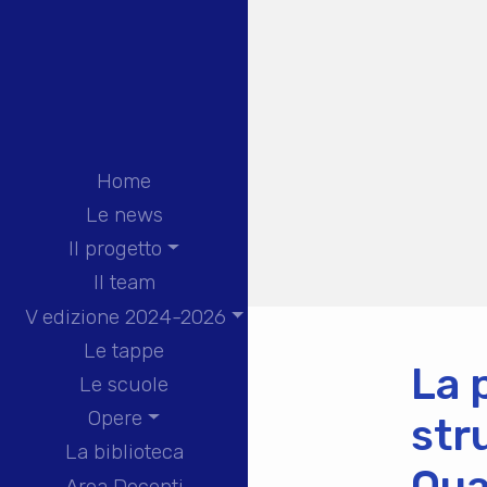
Home
Le news
Il progetto
Il team
V edizione 2024-2026
Le tappe
La 
Le scuole
Opere
str
La biblioteca
Qua
Area Docenti