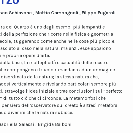
sco Schiavone , Mattia Campagnoli , Filippo Fugaroli
ura del Quarzo è uno degli esempi più lampanti e
 della perfezione che ricorre nella fisica e geometria
ecole; suggerendo come anche nelle cose più piccole,
 lasciato al caso nella natura, ma anzi, esse appaiono
 e proprie opere d’arte.
alla base, la molteplicità e casualità delle rocce e
 che compongono il suolo rimandano ad un’immagine
 disordinata della natura; la stessa natura che,
dosi verticalmente e rivelando particolari sempre più
i, stravolge l’idea iniziale e trae conclusioni sul “perfetto
” di tutto ciò che ci circonda. La metamorfosi che
l pensiero dell’osservatore sul creato è altresì metafora
nuo divenire che la natura subisce.
Gabriella Galassi , Brigida Balboni