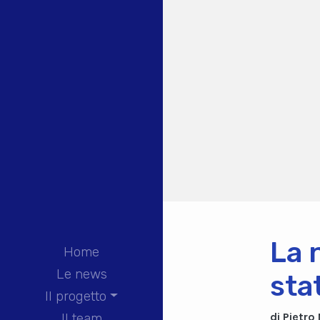
La 
Home
Le news
sta
Il progetto
di Pietro
Il team