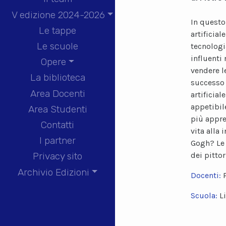
V edizione 2024-2026
In questo
Le tappe
artificia
Le scuole
tecnologi
influenti
Opere
vendere l
La biblioteca
successo 
Area Docenti
artificia
appetibil
Area Studenti
più appr
Contatti
vita alla 
I partner
Gogh? Le 
dei pittor
Privacy sito
Archivio Edizioni
Docenti:
Scuola:
L