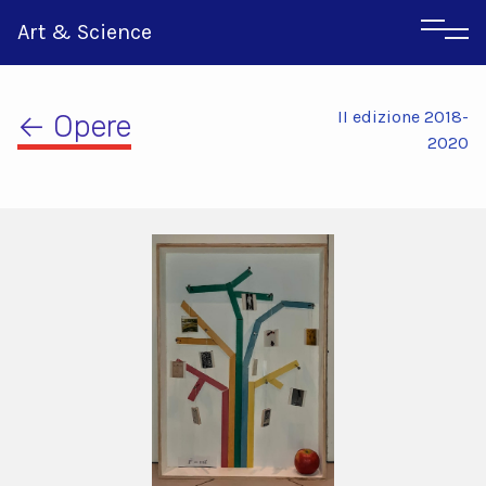
Art & Science
II edizione 2018-
← Opere
2020
Inglese
Greco