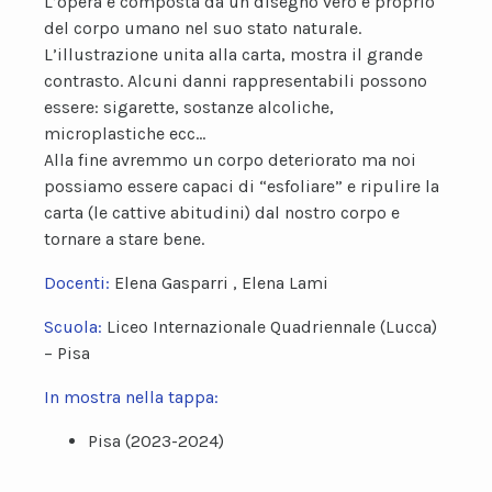
L’opera è composta da un disegno vero e proprio
del corpo umano nel suo stato naturale.
L’illustrazione unita alla carta, mostra il grande
contrasto. Alcuni danni rappresentabili possono
essere: sigarette, sostanze alcoliche,
microplastiche ecc…
Alla fine avremmo un corpo deteriorato ma noi
possiamo essere capaci di “esfoliare” e ripulire la
carta (le cattive abitudini) dal nostro corpo e
tornare a stare bene.
Docenti:
Elena Gasparri , Elena Lami
Scuola:
Liceo Internazionale Quadriennale (Lucca)
– Pisa
In mostra nella tappa:
Pisa (2023-2024)